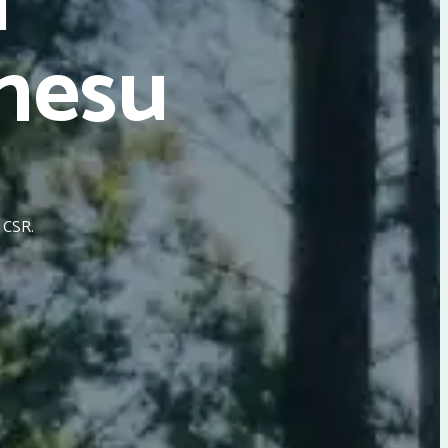
a
nesu
 CSR.