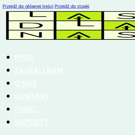
Przejdź do głównej treści
Przejdź do stopki
MISJA
ZAUFALI NAM
O NAS
KONTAKT
PANEL
RAPORTY