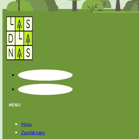
MENU
Misja
Zaufali nam