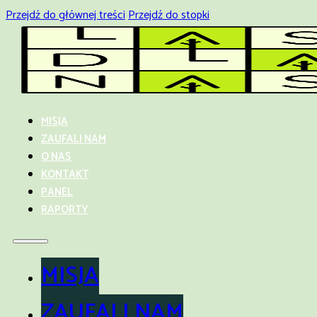
Przejdź do głównej treści
Przejdź do stopki
MISJA
ZAUFALI NAM
O NAS
KONTAKT
PANEL
RAPORTY
MISJA
ZAUFALI NAM