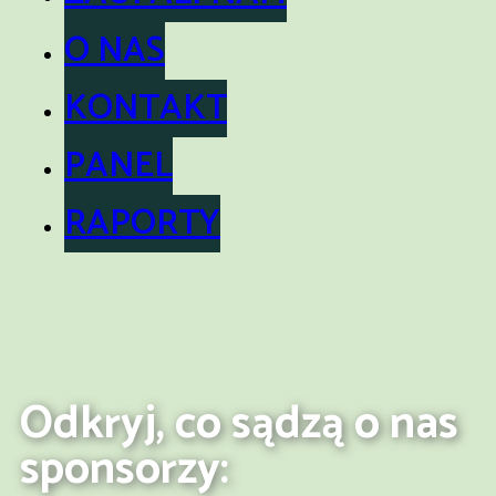
O NAS
KONTAKT
PANEL
RAPORTY
Odkryj, co sądzą o nas
sponsorzy: