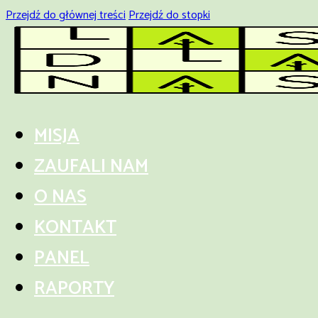
Przejdź do głównej treści
Przejdź do stopki
MISJA
ZAUFALI NAM
O NAS
KONTAKT
PANEL
RAPORTY