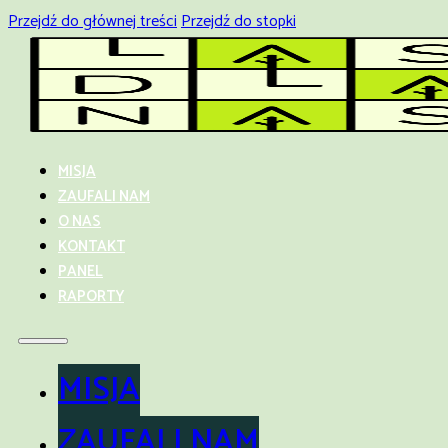
Przejdź do głównej treści
Przejdź do stopki
MISJA
ZAUFALI NAM
O NAS
KONTAKT
PANEL
RAPORTY
MISJA
ZAUFALI NAM