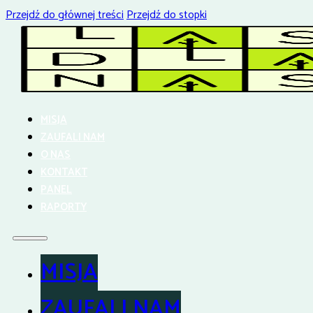
Przejdź do głównej treści
Przejdź do stopki
MISJA
ZAUFALI NAM
O NAS
KONTAKT
PANEL
RAPORTY
MISJA
ZAUFALI NAM