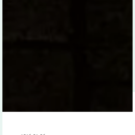
Poniższe apartamenty zostały objęte programem Las dla
nas.