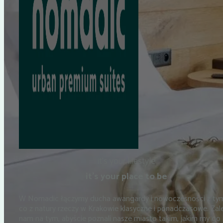
it’s your lifestyle
it’s your place to be
W Nomadic łączymy ducha awangardy i nowoczesności z ty
co z natury rzeczy w Krakowie klasyczne i ponadczasowe. Zal
nam na tym, abyście poznali nasze miasto takim, jakim my go