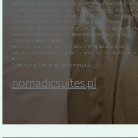
widzimy: dynamicznym, zaskakującym, pełnym fantastycznych
bardziej i mniej znanych miejsc, smaków i obrazów. Lokalizacj
samym centrum, zaraz przy Rynku Głównym, będzie świetnym
przyczynkiem do eksploracji tego wyjątkowego miasta.
Oczywiście, nie zapominamy przy tym, jak ważne są dla Was t
kwestie jak komfort i spokój, niepowtarzalny design oraz
doskonała jakość serwisu.
Niezależnie od tego, który z naszych 33 apartamentów
wybierzecie, możecie być pewni, że wszystko to znajdziecie w
Nomadic.
Czekamy na Was na ul. Św. Tomasza 27.
nomadicsuites.pl