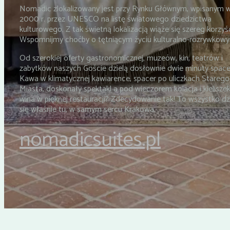
Nomadic zlokalizowany jest przy Rynku Głównym, wpisanym 
2000 r. przez UNESCO na listę światowego dziedzictwa
kulturowego. Z tak świetną lokalizacją wiąże się szereg korzyśc
Wspomnijmy choćby o tętniącym życiu kulturalno-rozrywkow
Od szerokiej oferty gastronomicznej, muzeów, kin, teatrów i
zabytków naszych Goście dzielą dosłownie dwie minuty space
Kawa w klimatycznej kawiarence, spacer po uliczkach Starego
Miasta, doskonały spektakl a pod wieczorem kolacja i kielisze
wina w pięknej restauracji? Zdecydowanie tak! To wszystko dz
się właśnie tu, w samym sercu Krakowa.
nomadicsuites.pl