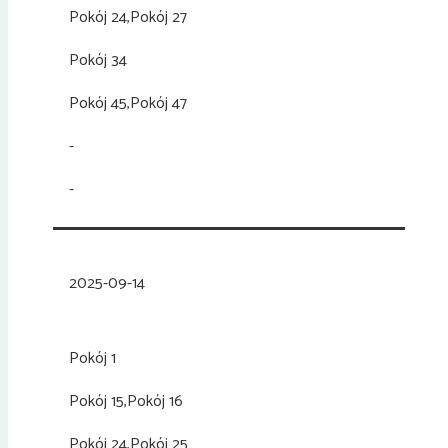
Pokój 24,Pokój 27
Pokój 34
Pokój 45,Pokój 47
-
-
2025-09-14
Pokój 1
Pokój 15,Pokój 16
Pokój 24,Pokój 25