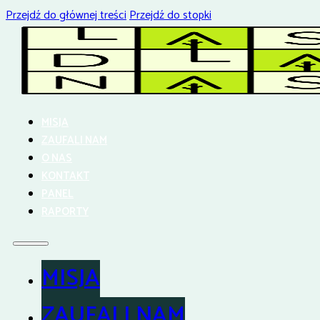
Przejdź do głównej treści
Przejdź do stopki
MISJA
ZAUFALI NAM
O NAS
KONTAKT
PANEL
RAPORTY
MISJA
ZAUFALI NAM