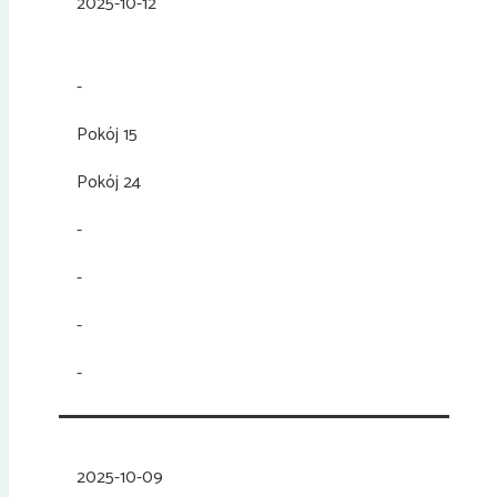
2025-10-12
-
Pokój 15
Pokój 24
-
-
-
-
2025-10-09