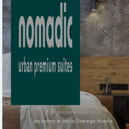
Spektakularna lokalizacja
jesteśmy w sercu Starego Miasta