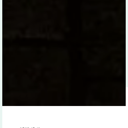
Poniższe apartamenty zostały objęte programem Las dla
nas.