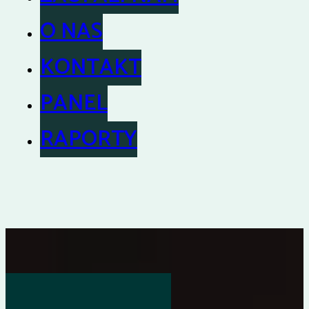
O NAS
KONTAKT
PANEL
RAPORTY