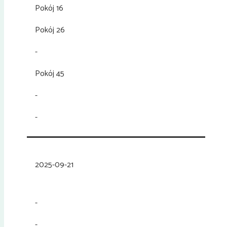
Pokój 16
Pokój 26
-
Pokój 45
-
-
2025-09-21
-
-